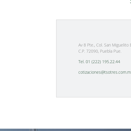
Av 8 Pte., Col. San Miguelito
C.P. 72090, Puebla Pue.
Tel. 01 (222) 195.22.44
cotizaciones@tsotres.com.m