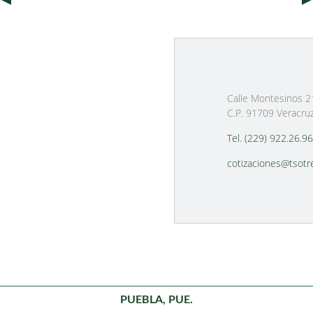
Calle Montesinos 21
C.P. 91709 Veracruz
Tel. (229) 922.26.9
cotizaciones@tsot
PUEBLA, PUE.