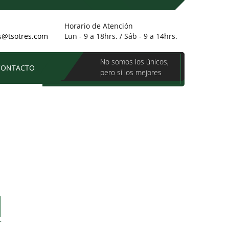
Inicio
Contacto
Horario de Atención
es@tsotres.com
Lun - 9 a 18hrs. / Sáb - 9 a 14hrs.
No somos los únicos,
CONTACTO
pero sí los mejores