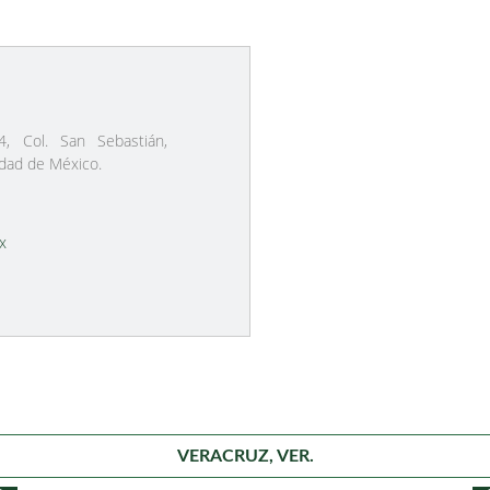
4, Col. San Sebastián,
udad de México.
x
VERACRUZ, VER.